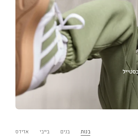
סטייל
בנות
בנים
בייבי
אדידס