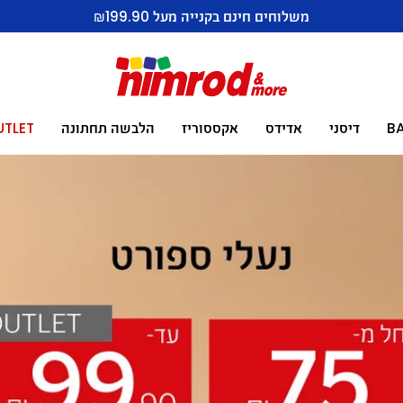
עלות משלוח לבית הלקוח ₪29
B
דיסני
אדידס
אקססוריז
הלבשה תחתונה
UTLET