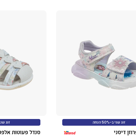
זוג שני ב-50% הנחה
זוג שני ב-0%
וזן דיסני
סנדל פעוטות אלפנ