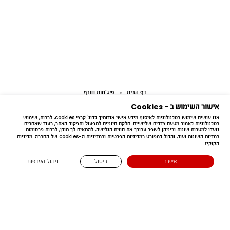
דף הבית
פיג'מות חורף
אישור השימוש ב - Cookies
אנו עושים שימוש בטכנולוגיות לאיסוף מידע אישי אודותיך כדוג' קבצי cookies, לרבות, שימוש 
בטכנולוגיות כאמור מטעם צדדים שלישיים. חלקם חיוניים לתפעול ותפקוד האתר, בעוד שאחרים 
נועדו למטרות שונות וביניהן לשפר עבורך את חווית הגלישה, להתאים לך תוכן, לרבות פרסומות 
במדיות השונות ועוד, והכול כמפורט במדיניות הפרטיות ובמדיניות ה-cookies של החברה. 
מדיניות 
הקוקיז
Free delivery
אישור
ביטול
ניהול העדפות
בקנייה מעל ₪199.90
נשארים בעניינים 🔔
הירשמו לדיוור שלנו 😉 ותהיו הראשונים לדעת על קולקציות חדשות,