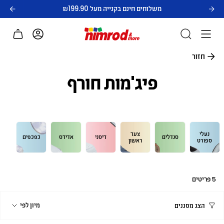
לג
משלוחים חינם בקנייה מעל ₪199.90
תוכן
חשבון
חזור
פיג'מות חורף
נעלי
צעד
סנדלים
דיסני
אדידס
כפכפים
ספורט
ראשון
5 פריטים
מיון
מיון לפי
הצג מסננים
לפי