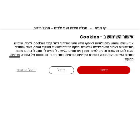
דף הבית
טבלת מידות נעלי ילדים - סרגל מידות
אישור השימוש ב - Cookies
אנו עושים שימוש בטכנולוגיות לאיסוף מידע אישי אודותיך כדוג' קבצי cookies, לרבות, שימוש 
בטכנולוגיות כאמור מטעם צדדים שלישיים. חלקם חיוניים לתפעול ותפקוד האתר, בעוד שאחרים 
נועדו למטרות שונות וביניהן לשפר עבורך את חווית הגלישה, להתאים לך תוכן, לרבות פרסומות 
במדיות השונות ועוד, והכול כמפורט במדיניות הפרטיות ובמדיניות ה-cookies של החברה. 
מדיניות 
הקוקיז
Free delivery
אישור
ביטול
ניהול העדפות
בקנייה מעל ₪199.90
נשארים בעניינים 🔔
הירשמו לדיוור שלנו 😉 ותהיו הראשונים לדעת על קולקציות חדשות,
מבצעים והפתעות שוות במיוחד 📩
כל השדות המסומנים ב-* הם שדה חובה