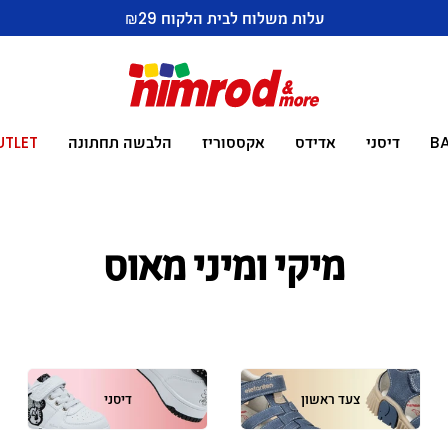
עלות משלוח לבית הלקוח ₪29
B
דיסני
אדידס
אקססוריז
הלבשה תחתונה
UTLET
מיקי ומיני מאוס
צעד ראשון
דיסני