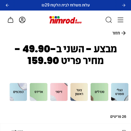
לג
עלות משלוח לבית הלקוח ₪29
תוכן
חשבון
חזור
מבצע - השני ב-49.90 -
מחיר פריט 159.90
נעלי
צעד
סנדלים
דיסני
אדידס
כפכפים
ספורט
ראשון
26 פריטים
מיון