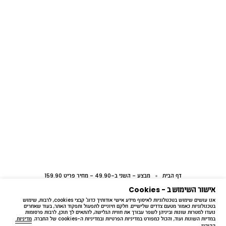
דף הבית
מבצע - השני ב-49.90 - מחיר פריט 159.90
אישור השימוש ב - Cookies
אנו עושים שימוש בטכנולוגיות לאיסוף מידע אישי אודותיך כדוג' קבצי cookies, לרבות, שימוש 
בטכנולוגיות כאמור מטעם צדדים שלישיים. חלקם חיוניים לתפעול ותפקוד האתר, בעוד שאחרים 
נועדו למטרות שונות וביניהן לשפר עבורך את חווית הגלישה, להתאים לך תוכן, לרבות פרסומות 
במדיות השונות ועוד, והכול כמפורט במדיניות הפרטיות ובמדיניות ה-cookies של החברה. 
מדיניות 
הקוקיז