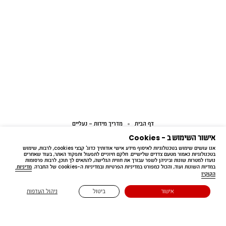
דף הבית
מדריך מידות - נעליים
אישור השימוש ב - Cookies
אנו עושים שימוש בטכנולוגיות לאיסוף מידע אישי אודותיך כדוג' קבצי cookies, לרבות, שימוש 
בטכנולוגיות כאמור מטעם צדדים שלישיים. חלקם חיוניים לתפעול ותפקוד האתר, בעוד שאחרים 
נועדו למטרות שונות וביניהן לשפר עבורך את חווית הגלישה, להתאים לך תוכן, לרבות פרסומות 
במדיות השונות ועוד, והכול כמפורט במדיניות הפרטיות ובמדיניות ה-cookies של החברה. 
מדיניות 
הקוקיז
Free delivery
אישור
ביטול
ניהול העדפות
בקנייה מעל ₪199.90