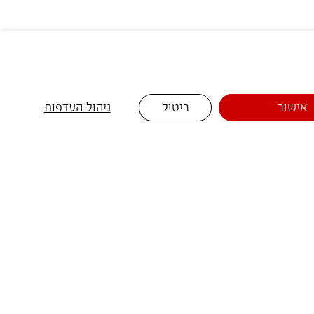
אישור
ביטול
ניהול העדפות
שוות במיוחד 📩
ת