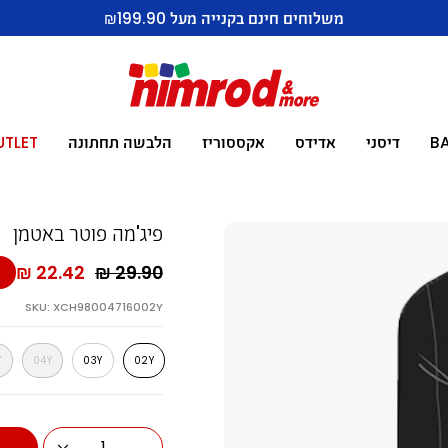
משלוחים חינם בקנייה מעל ₪199.90
B
דיסני
אדידס
אקססוריז
הלבשה תחתונה
UTLET
פיג'מה פוטר באטמן
מח
22.42 ₪
29.90 ₪
%
רגי
SKU: XCH98004716002Y
Y
04Y
03Y
02Y
1