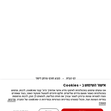
דף הבית
כובע חורף פרוזן דיסני
אישור השימוש ב - Cookies
אנו עושים שימוש בטכנולוגיות לאיסוף מידע אישי אודותיך כדוג' קבצי cookies, לרבות, שימוש 
בטכנולוגיות כאמור מטעם צדדים שלישיים. חלקם חיוניים לתפעול ותפקוד האתר, בעוד שאחרים 
נועדו למטרות שונות וביניהן לשפר עבורך את חווית הגלישה, להתאים לך תוכן, לרבות פרסומות 
במדיות השונות ועוד, והכול כמפורט במדיניות הפרטיות ובמדיניות ה-cookies של החברה. 
מדיניות 
הקוקיז
Free delivery