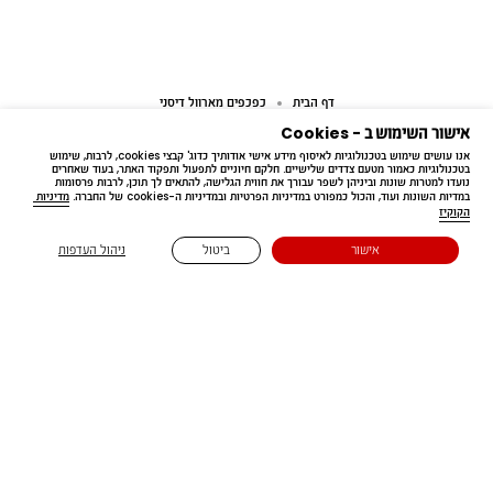
דף הבית
כפכפים מארוול דיסני
אישור השימוש ב - Cookies
אנו עושים שימוש בטכנולוגיות לאיסוף מידע אישי אודותיך כדוג' קבצי cookies, לרבות, שימוש 
בטכנולוגיות כאמור מטעם צדדים שלישיים. חלקם חיוניים לתפעול ותפקוד האתר, בעוד שאחרים 
נועדו למטרות שונות וביניהן לשפר עבורך את חווית הגלישה, להתאים לך תוכן, לרבות פרסומות 
במדיות השונות ועוד, והכול כמפורט במדיניות הפרטיות ובמדיניות ה-cookies של החברה. 
מדיניות 
הקוקיז
Free delivery
אישור
ביטול
ניהול העדפות
בקנייה מעל ₪199.90
נשארים בעניינים 🔔
הירשמו לדיוור שלנו 😉 ותהיו הראשונים לדעת על קולקציות חדשות,
מבצעים והפתעות שוות במיוחד 📩
כל השדות המסומנים ב-* הם שדה חובה