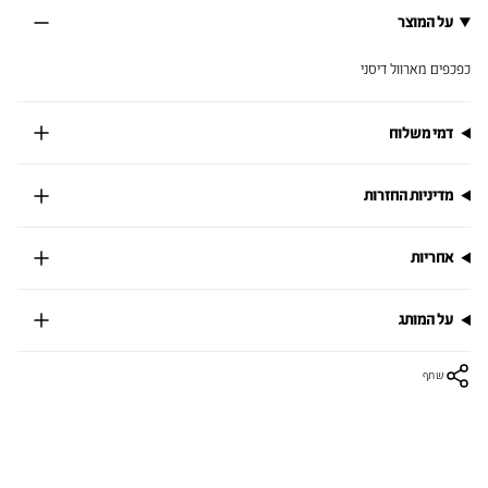
על המוצר
כפכפים מארוול דיסני
דמי משלוח
מדיניות החזרות
אחריות
על המותג
שתף