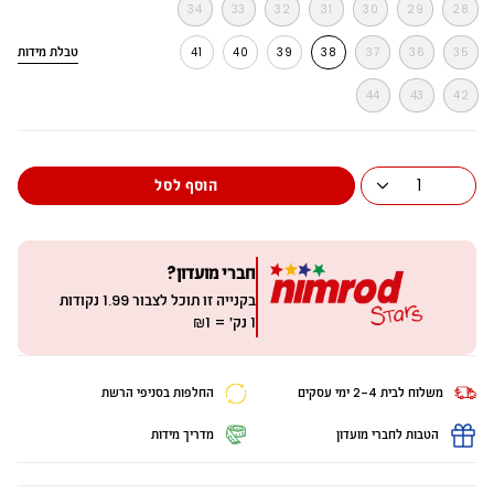
34
33
32
31
30
29
28
טבלת מידות
41
40
39
38
37
36
35
מ
י
44
43
42
ד
ה
1
הוסף לסל
חברי מועדון?
בקנייה זו תוכל לצבור
1.99
נקודות
1 נק׳ = ₪1
משלוח לבית 2-4 ימי עסקים
החלפות בסניפי הרשת
הטבות לחברי מועדון
מדריך מידות