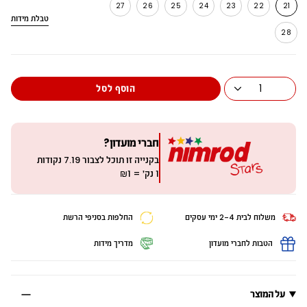
27
26
25
24
23
22
21
טבלת מידות
מ
28
י
ד
ה
1
הוסף לסל
חברי מועדון?
בקנייה זו תוכל לצבור
7.19
נקודות
1 נק׳ = ₪1
משלוח לבית 2-4 ימי עסקים
החלפות בסניפי הרשת
הטבות לחברי מועדון
מדריך מידות
על המוצר