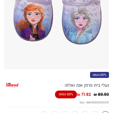
20% הנחה
נעלי בית פרוזן אנה ואלזה
מחיר
71.92 ₪
89.90 ₪
20%
הנחה
רגיל
SKU: 1NR133300300210