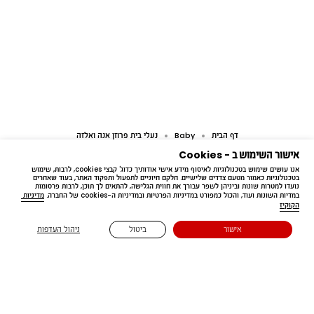
דף הבית
Baby
נעלי בית פרוזן אנה ואלזה
אישור השימוש ב - Cookies
אנו עושים שימוש בטכנולוגיות לאיסוף מידע אישי אודותיך כדוג' קבצי cookies, לרבות, שימוש 
בטכנולוגיות כאמור מטעם צדדים שלישיים. חלקם חיוניים לתפעול ותפקוד האתר, בעוד שאחרים 
נועדו למטרות שונות וביניהן לשפר עבורך את חווית הגלישה, להתאים לך תוכן, לרבות פרסומות 
במדיות השונות ועוד, והכול כמפורט במדיניות הפרטיות ובמדיניות ה-cookies של החברה. 
מדיניות 
הקוקיז
Free delivery
אישור
ביטול
ניהול העדפות
בקנייה מעל ₪199.90
נשארים בעניינים 🔔