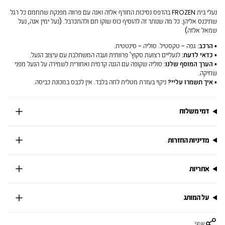
נעלי בית FROZEN בהדפס נסיכות החורף אלזה ואנה עם פרווה מפנקת שתחמם כל רגל
שתיכנס אליהן. כל מה שנותר זה להוסיף כוס שוקו חם ולהתכרבל. (נעל ימין אנה, נעל
שמאל אלזה)
▪
הרכב:
גפה - טקסטיל. סוליה - סינטטית.
▪
כדאי לדעת:
לנעליים רצועת סקוץ' פרוותית ועבה המשתלבת עם עיצוב הנעל.
▪
הערך המוסף שלנו:
סוליה שקופה עם הגנה קדמית ואחורית לשמירה על הנעל מפני
שחיקה.
▪
איך תשמרו עליי?
ניקוי בעזרת מטלית לחה בלבד. אין לכבס במכונת כביסה.
דמי משלוח
מדיניות החזרות
אחריות
על המותג
שתף