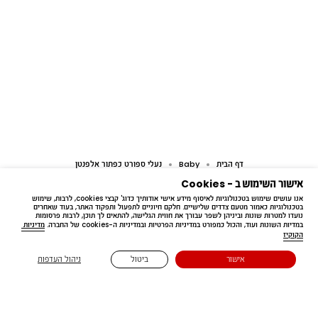
דף הבית
Baby
נעלי ספורט כפתור אלפנטן
אישור השימוש ב - Cookies
אנו עושים שימוש בטכנולוגיות לאיסוף מידע אישי אודותיך כדוג' קבצי cookies, לרבות, שימוש 
בטכנולוגיות כאמור מטעם צדדים שלישיים. חלקם חיוניים לתפעול ותפקוד האתר, בעוד שאחרים 
נועדו למטרות שונות וביניהן לשפר עבורך את חווית הגלישה, להתאים לך תוכן, לרבות פרסומות 
במדיות השונות ועוד, והכול כמפורט במדיניות הפרטיות ובמדיניות ה-cookies של החברה. 
מדיניות 
הקוקיז
Free delivery
אישור
ביטול
ניהול העדפות
בקנייה מעל ₪199.90