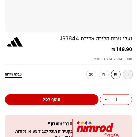
נעלי טרום הליכה אדידס JS3844
149.90 ₪
SKU: 1AD941760400180
טבלת מידות
20
19
18
17
מ
י
ד
ה
1
הוסף לסל
חברי מועדון?
בקנייה זו תוכל לצבור
14.99
נקודות