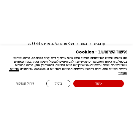
דף הבית
בנות
נעלי טרום הליכה אדידס JS3844
אישור השימוש ב - Cookies
אנו עושים שימוש בטכנולוגיות לאיסוף מידע אישי אודותיך כדוג' קבצי cookies, לרבות, שימוש 
בטכנולוגיות כאמור מטעם צדדים שלישיים. חלקם חיוניים לתפעול ותפקוד האתר, בעוד שאחרים 
נועדו למטרות שונות וביניהן לשפר עבורך את חווית הגלישה, להתאים לך תוכן, לרבות פרסומות 
במדיות השונות ועוד, והכול כמפורט במדיניות הפרטיות ובמדיניות ה-cookies של החברה. 
מדיניות 
הקוקיז
Free delivery
אישור
ביטול
ניהול העדפות
בקנייה מעל ₪199.90
נשארים בעניינים 🔔
הירשמו לדיוור שלנו 😉 ותהיו הראשונים לדעת על קולקציות חדשות,
מבצעים והפתעות שוות במיוחד 📩