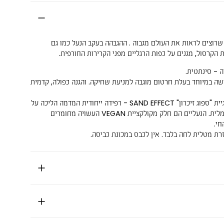
שרוצים לראות את העולם מגבוה . ההגבהה בעקב הנעל כמו גם
הקרסול, מגנים על כפות הרגליים מפני הקרירות החורפית.
ה - סינתטית.
שה במיוחד בעלת חרטום מוגבה למניעת שחיקה. והגנה כפולה, קדמית
טכנולוגיית "ספוג זיכרון" SAND EFFECT - רפידה ייחודית המדמה הליכה על
חול ים ומעניקה תמיכה מקסימלית. הנעליים הם חלק מקולקציית VEGAN העשויה מחומרים
חי.
זרת מטלית לחה בלבד. אין לכבס במכונת כביסה.