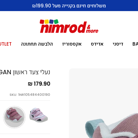
משלוחים חינם בקנייה מעל ₪199.90
B
דיסני
אדידס
אקססוריז
הלבשה תחתונה
UTLET
נעלי צעד ראשון VEGAN אלפנטן
179.90 ₪
SKU: 1NR105484400190
ורוד
בורדו-שילו