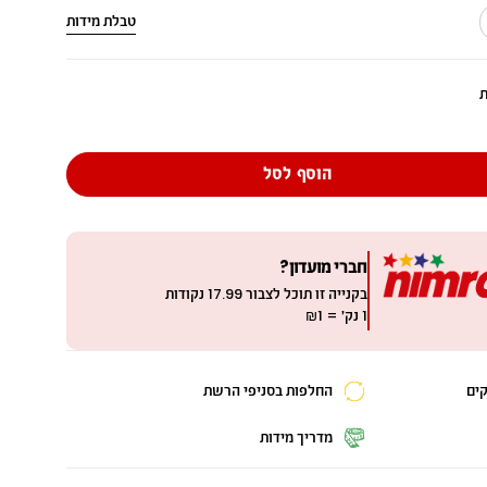
טבלת מידות
מ
י
ד
ת
ה
הוסף לסל
חברי מועדון?
בקנייה זו תוכל לצבור
17.99
נקודות
1 נק׳ = ₪1
החלפות בסניפי הרשת
מדריך מידות