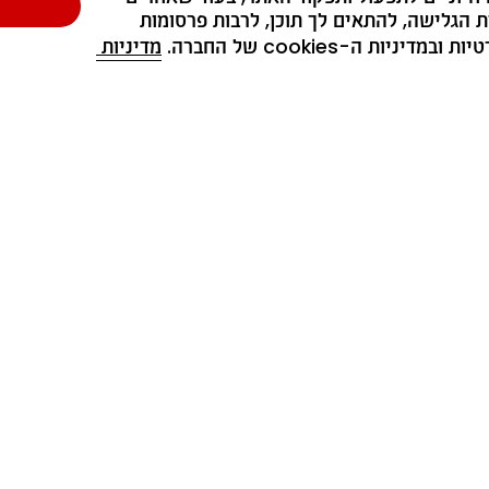
לנו 😉 ותהיו הראשונים לדעת על קולקציות חדשות, מבצעים והפתעות 
ת הגלישה, להתאים לך תוכן, לרבות פרסומות 
ת ה-cookies של החברה. 
מדיניות 
כל השדות המסומנים ב-* הם שדה חובה
אני מסכימ/ה לקבל מחברת נמרוד ייצור (1979) בע״מ דברי פרסומת, לרבות, הטבות,
צעים והנחות באמצעים טכנולוגיים (לרבות, בדוא״ל ובסמס) בהתאם ל
מדיניות הפרטיו
* מסירת הפרטים שלעיל נעשית בהתאם ובכפוף ל
מדיניות הפרטיות
.
הצטרף