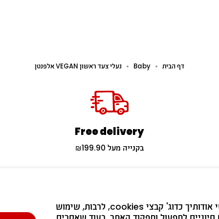
דף הבית
Baby
נעלי צעד ראשון VEGAN אלפנטן
Free delivery
בקנייה מעל ₪199.90
נשארים בעניינים 🔔
אנו עושים שימוש בטכנולוגיות לאיסוף מידע אישי אודותיך כדוג' קבצי cookies, לרבות, שימוש 
חיוניים לתפעול ותפקוד האתר, בעוד שאחרים 