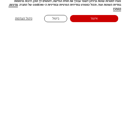
נועדו למטרות שונות וביניהן לשפר עבורך את חווית הגלישה, להתאים לך תוכן, לרבות פרסומות 
במדיות השונות ועוד, והכול כמפורט במדיניות הפרטיות ובמדיניות ה-cookies של החברה. 
מדיניות 
הקוקיז
Free delivery
אישור
ביטול
ניהול העדפות
בקנייה מעל ₪199.90
נשארים בעניינים 🔔
הירשמו לדיוור שלנו 😉 ותהיו הראשונים לדעת על קולקציות חדשות,
מבצעים והפתעות שוות במיוחד 📩
כל השדות המסומנים ב-* הם שדה חובה
אני מסכימ/ה לקבל מחברת נמרוד ייצור (1979) בע״מ דברי פרסומת, לרבות,
הטבות, מבצעים והנחות באמצעים טכנולוגיים (לרבות, בדוא״ל ובסמס) בהתאם ל
מדיניות הפרטיות