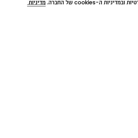
ת ה-cookies של החברה. 
מדיניות 
כל השדות המסומנים ב-* הם שדה חובה
אני מסכימ/ה לקבל מחברת נמרוד ייצור (1979) בע״מ דברי פרסומת, לרבות, הטבות,
צעים והנחות באמצעים טכנולוגיים (לרבות, בדוא״ל ובסמס) בהתאם ל
מדיניות הפרטיו
* מסירת הפרטים שלעיל נעשית בהתאם ובכפוף ל
מדיניות הפרטיות
.
הצטרף