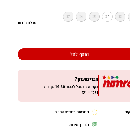
37
36
35
34
33
טבלת מידות
מ
י
ד
ה
הוסף לסל
חברי מועדון?
בקנייה זו תוכל לצבור
14.39
נקודות
1 נק׳ = ₪1
החלפות בסניפי הרשת
מדריך מידות