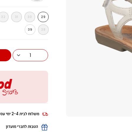
בז
חום
32
31
30
29
39
38
1
משלוח לבית 2-4 ימי עסקים
הטבות לחברי מועדון