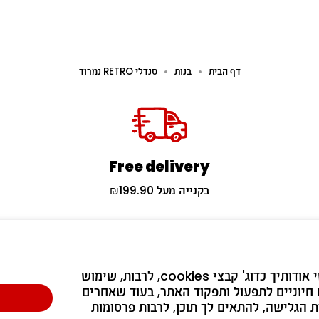
דף הבית
בנות
סנדלי RETRO נמרוד
Free delivery
בקנייה מעל ₪199.90
נשארים בעניינים 🔔
אנו עושים שימוש בטכנולוגיות לאיסוף מידע אישי אודותיך כדוג' קבצי cookies, לרבות, שימוש 
חיוניים לתפעול ותפקוד האתר, בעוד שאחרים 
לנו 😉 ותהיו הראשונים לדעת על קולקציות חדשות, מבצעים והפתעות 
ת הגלישה, להתאים לך תוכן, לרבות פרסומות 