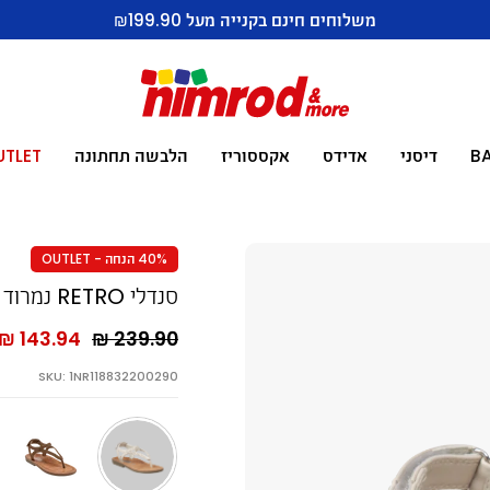
משלוחים חינם בקנייה מעל ₪199.90
B
דיסני
אדידס
אקססוריז
הלבשה תחתונה
UTLET
40% הנחה - OUTLET
סנדלי RETRO נמרוד
143.94 ₪
239.90 ₪
SKU: 1NR118832200290