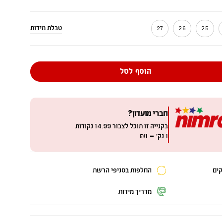
טבלת מידות
27
26
25
מ
י
ד
הוסף לסל
ה
חברי מועדון?
בקנייה זו תוכל לצבור
14.99
נקודות
1 נק׳ = ₪1
החלפות בסניפי הרשת
מדריך מידות