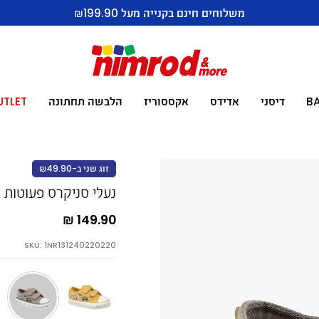
משלוחים חינם בקנייה מעל ₪199.90
B
דיסני
אדידס
אקססוריז
הלבשה תחתונה
UTLET
זוג שני ב-₪49.90
נעלי סניקרס פעוטות ד
149.90 ₪
SKU: 1NR131240220220