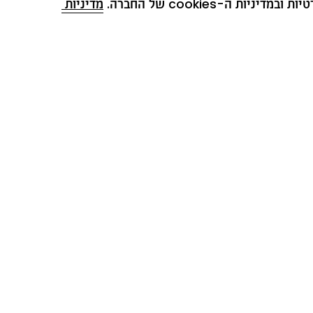
ת ה-cookies של החברה. 
מדיניות 
כל השדות המסומנים ב-* הם שדה חובה
אני מסכימ/ה לקבל מחברת נמרוד ייצור (1979) בע״מ דברי פרסומת, לרבות, הטבות,
צעים והנחות באמצעים טכנולוגיים (לרבות, בדוא״ל ובסמס) בהתאם ל
מדיניות הפרטיו
* מסירת הפרטים שלעיל נעשית בהתאם ובכפוף ל
מדיניות הפרטיות
.
הצטרף