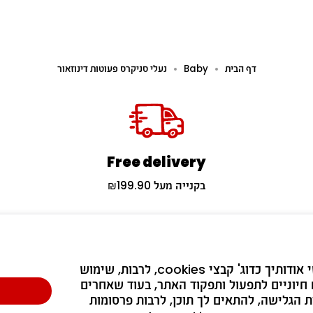
דף הבית
Baby
נעלי סניקרס פעוטות דינוזאור
Free delivery
בקנייה מעל ₪199.90
נשארים בעניינים 🔔
אנו עושים שימוש בטכנולוגיות לאיסוף מידע אישי אודותיך כדוג' קבצי cookies, לרבות, שימוש 
חיוניים לתפעול ותפקוד האתר, בעוד שאחרים 
לנו 😉 ותהיו הראשונים לדעת על קולקציות חדשות, מבצעים והפתעות 
ת הגלישה, להתאים לך תוכן, לרבות פרסומות 