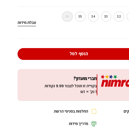
רוד-עתיק
36
35
34
33
32
טבלת מידות
מ
י
ד
ה
הוסף לסל
חברי מועדון?
בקנייה זו תוכל לצבור
9.99
נקודות
1 נק׳ = ₪1
החלפות בסניפי הרשת
מדריך מידות