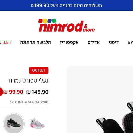
משלוחים חינם בקנייה מעל ₪199.90
B
דיסני
אדידס
אקססוריז
הלבשה תחתונה
UTLET
OUTLET
נעלי ספורט נמרוד
מח
99.90 ₪
149.90 ₪
רג
SKU: 1NR147447140280