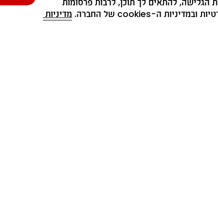
ת הגלישה, להתאים לך תוכן, לרבות פרסומות 
ת ה-cookies של החברה. 
מדיניות 
כל השדות המסומנים ב-* הם שדה חובה
אני מסכימ/ה לקבל מחברת נמרוד ייצור (1979) בע״מ דברי פרסומת, לרבות, הטבות,
צעים והנחות באמצעים טכנולוגיים (לרבות, בדוא״ל ובסמס) בהתאם ל
מדיניות הפרטיו
* מסירת הפרטים שלעיל נעשית בהתאם ובכפוף ל
מדיניות הפרטיות
.
הצטרף