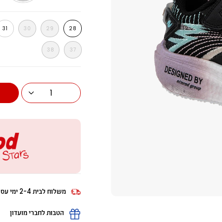
לבן-ורוד
שחור-ורוד
ו
31
30
29
28
38
37
1
משלוח לבית 2-4 ימי עסקים
הטבות לחברי מועדון