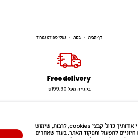
דף הבית
בנות
נעלי ספורט נמרוד
Free delivery
בקנייה מעל ₪199.90
נשארים בעניינים 🔔
אנו עושים שימוש בטכנולוגיות לאיסוף מידע אישי אודותיך כדוג' קבצי cookies, לרבות, שימוש 
חיוניים לתפעול ותפקוד האתר, בעוד שאחרים 
לנו 😉 ותהיו הראשונים לדעת על קולקציות חדשות, מבצעים והפתעות 