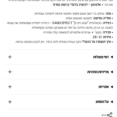
אנרגיה ⚡
אלפנטן - להשיג בלעדי ברשת נמרוד.
▪
גפה
: שילוב בד רשת נושם וחומר סינתטי איכותי לתמיכה ועמידות
▪
סוליה גמישה
: לתנועה חופשית ונוחה
▪
רפידה
: טכנולוגיית "ספוג זיכרון" SAND EFFECT - רפידה ייחודית שמתאימה את עצמה
למבנה כף הרגל, מדמה הליכה על חול ים ומעניקה תמיכה מקסימלית
▪
סגירה
: סקוץ' + שרוכים אלסטיים להתאמה קלה ומהירה
▪
מידות
: 21–28
▪
איך תשמרו על הנעל?
ניקוי בעזרת מטלית לחה בלבד. אין לכבס במכונת כביסה.
דמי משלוח
מדיניות החזרות
אחריות
על המותג
שתף