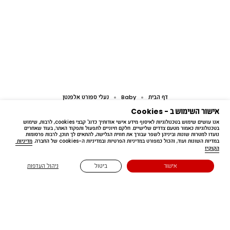
דף הבית
Baby
נעלי ספורט אלפנטן
אישור השימוש ב - Cookies
אנו עושים שימוש בטכנולוגיות לאיסוף מידע אישי אודותיך כדוג' קבצי cookies, לרבות, שימוש 
בטכנולוגיות כאמור מטעם צדדים שלישיים. חלקם חיוניים לתפעול ותפקוד האתר, בעוד שאחרים 
נועדו למטרות שונות וביניהן לשפר עבורך את חווית הגלישה, להתאים לך תוכן, לרבות פרסומות 
במדיות השונות ועוד, והכול כמפורט במדיניות הפרטיות ובמדיניות ה-cookies של החברה. 
מדיניות 
הקוקיז
Free delivery
אישור
ביטול
ניהול העדפות
בקנייה מעל ₪199.90
נשארים בעניינים 🔔
הירשמו לדיוור שלנו 😉 ותהיו הראשונים לדעת על קולקציות חדשות,