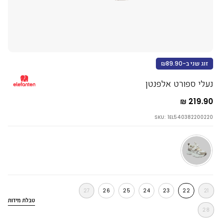
זוג שני ב-₪89.90
נעלי ספורט אלפנטן
219.90 ₪
SKU: 1EL540382200220
בז
27
26
25
24
23
22
21
טבלת מידות
מ
28
י