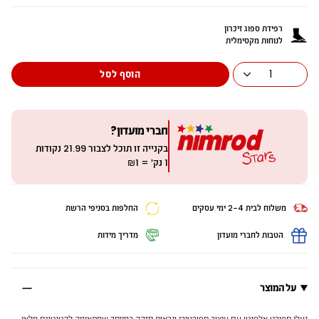
ד
ה
רפידת ספוג זיכרון
לנוחות מקסימלית
1
הוסף לסל
חברי מועדון?
בקנייה זו תוכל לצבור
21.99
נקודות
1 נק׳ = ₪1
משלוח לבית 2-4 ימי עסקים
החלפות בסניפי הרשת
הטבות לחברי מועדון
מדריך מידות
על המוצר
נעלי ספורט אלפנטן עם עיצוב ספורטיבי ונראות חזקה במיוחד שמתאימה לקטנטנים מלאי